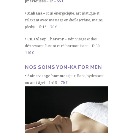
précieuses
– 1h –
55 €
• Mahana –
soin énergétique, aromatique et
relaxant avec massage en étoile (crâne, mains,
pieds) – 1h15 –
70 €
• CBD Sleep Therapy –
soin visage et dos
déstressant, lissant et ré-harmonisant – 1h30 –
110 €
NOS SOINS YON-KA FOR MEN
• Soins visage hommes
(purifiant, hydratant
ou anti-âge) – 1h15 –
70 €