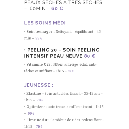
PEAUX SÈCHES À TRÈS SÈCHES
– 60MIN
–
60 €
LES SOINS MÉDI
• Soin teenager :
Nettoyant – équilibrant – 45
min –
55 €
• PEELING 30 – SOIN PEELING
INTENSIF PEAU NEUVE
80 €
• Vitamine C25 :
NSoin anti-âge, éclat, anti-
tâches et unifiant – 1h15 –
85 €
JEUNESSE :
• Elastine
– Soin anti rides, lissant – 35-45 ans –
1h15 –
70 €
• Optimizer :
soin tenseur raffermissant – 1h15
–
60 €
• Time Resist :
Combleur de rides, redensifiant –
1h15 –
70 €