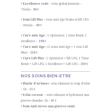
• Excellence code
– Soin global jeunesse –
70min –
80 €
• Soin Lift Plus
– Soin anti-âge Yonka et lift LPG
– 90min –
89 €
• Cure anti-âge :
1 Optimizer, 1 time Resist, 1
excellence –
198 €
• Cure anti-âge :
(2 soins anti-âge + 1 soin Lift
Plus) –
210 €
• Cure Lift Plus :
1 Optimizer + lift LPG, 1 Time
Resist + Lift LPG, 1 Excellence + Lift LPG
–
230 €
NOS SOINS BIEN-ETRE
• Plaisir d’Arômes
: soin relaxant et coup d’éclat
– 1h –
55 €
• Eclat cocoon
– soin relaxant et hydratant aux
pierres chaudes- 1h –
65 €
• Soin Anti stress aux pierres semi