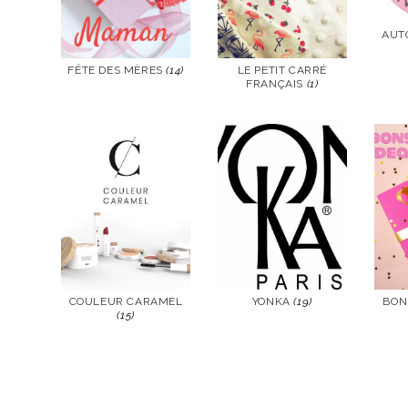
AUT
VOI
FÊTE DES MÈRES
(14)
LE PETIT CARRÉ
FRANÇAIS
(1)
VOIR
VOIR
COULEUR CARAMEL
YONKA
(19)
BON
(15)
VOIR
VOIR
VOI