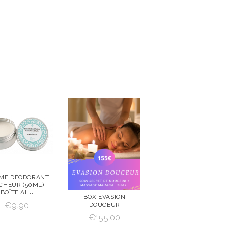
ME DÉODORANT
CHEUR (50ML) –
R
AJOUTE
BOÎTE ALU
BOX EVASION
R AU
€
9.90
DOUCEUR
PANIER
VOIR
AJOUTE
€
155.00
R AU