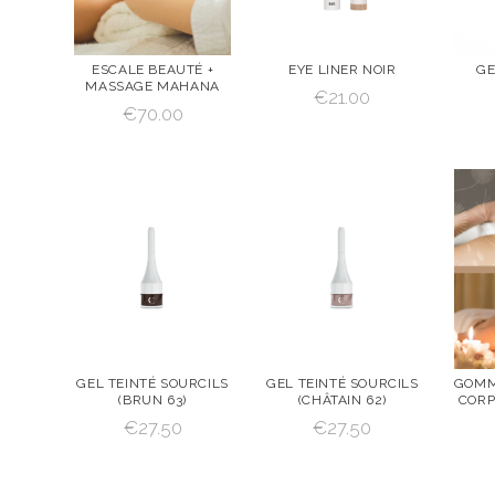
ESCALE BEAUTÉ +
EYE LINER NOIR
GE
MASSAGE MAHANA
€
21.00
VOIR
AJOUTE
VOIR
AJOUTE
VOI
€
70.00
R AU
R AU
PANIER
PANIER
AJOUTER AU PANIER
AJOUTER AU PANIER
GEL TEINTÉ SOURCILS
GEL TEINTÉ SOURCILS
GOMM
(BRUN 63)
(CHÂTAIN 62)
CORP
VOIR
AJOUTE
VOIR
AJOUTE
VOI
€
27.50
€
27.50
R AU
R AU
PANIER
PANIER