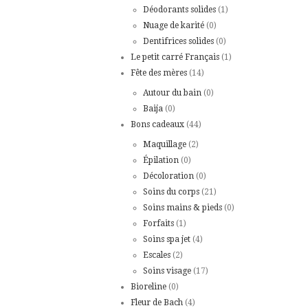
Déodorants solides
(1)
Nuage de karité
(0)
Dentifrices solides
(0)
Le petit carré Français
(1)
Fête des mères
(14)
Autour du bain
(0)
Baija
(0)
Bons cadeaux
(44)
Maquillage
(2)
Épilation
(0)
Décoloration
(0)
Soins du corps
(21)
Soins mains & pieds
(0)
Forfaits
(1)
Soins spa jet
(4)
Escales
(2)
Soins visage
(17)
Bioreline
(0)
Fleur de Bach
(4)