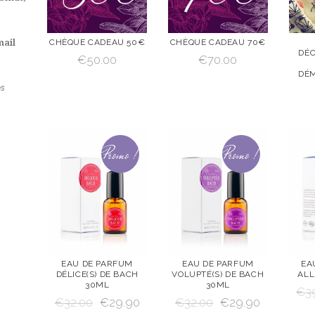
CHÈQUE CADEAU 50€
CHÈQUE CADEAU 70€
mail
DÉC
€
50.00
€
70.00
VOIR
AJOUTE
VOIR
AJOUTE
VOI
DÉ
R AU
R AU
s
PANIER
PANIER
AJOUTER AU PANIER
AJOUTER AU PANIER
Promo !
Promo !
EAU DE PARFUM
EAU DE PARFUM
EA
DÉLICE(S) DE BACH
VOLUPTÉ(S) DE BACH
ALL
VOIR
AJOUTE
VOIR
AJOUTE
VOI
30ML
30ML
€
3
R AU
R AU
€
32.00
€
29.90
€
32.00
€
29.90
PANIER
PANIER