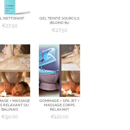
L NETTOYANT
GEL TEINTÉ SOURCILS
(BLOND 61)
€
27.50
R
AJOUTE
VOIR
AJOUTE
€
27.50
R AU
R AU
PANIER
PANIER
AJOUTER AU PANIER
AJOUTER AU PANIER
AGE + MASSAGE
GOMMAGE + SPA JET +
S RELAXANT OU
MASSAGE CORPS
R
AJOUTE
VOIR
AJOUTE
BALINAIS
RELAXANT
R AU
R AU
€
90.00
€
120.00
PANIER
PANIER