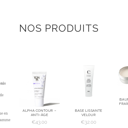
NOS PRODUITS
onis
 de
BAU
FRAÎ
VOI
ALPHA CONTOUR –
BASE LISSANTE
ue en
ANTI-ÂGE
VELOUR
VOIR
AJOUTE
VOIR
AJOUTE
e gamme
€
43.00
€
32.00
R AU
R AU