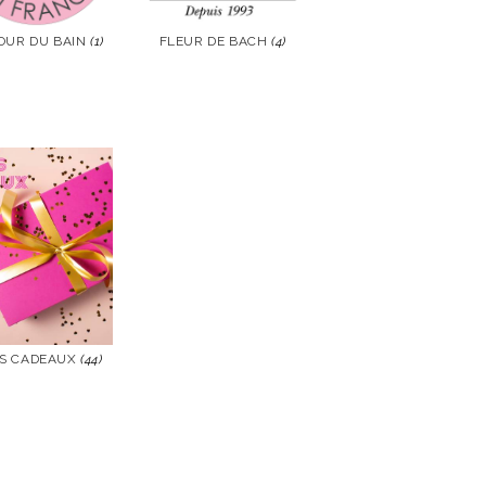
FLEUR DE BACH
(4)
OUR DU BAIN
(1)
VOIR
R
S CADEAUX
(44)
R