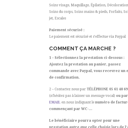
Soins visage, Maquillage, Épilation, Décoloratio
Soins du corps, Soins mains & pieds, Forfaits, So
jet, Escales
Paiement sécurisé :
Le paiement est sécurisé et s’effectue via Paypal
COMMENT ÇA MARCHE ?
1 – Sélectionnez la prestation ci-dessous :
Ajoutez la prestation au panier, passez
commande avec Paypal, vous recevrez un 
de confirmation.
2 – Contactez nous par
TÉLÉPHONE 05 61 48 69
(n’hésitez pas à laisser un message vocal)
ou par
EMAIL
en nous indiquant le
numéro de factur
commençant par WC-…
Le bénéficiaire pourra opter pour une
prestation autre que celle choisie lors de l