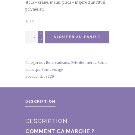
étoile – crâne, mains, pieds – inspiré d’un rituel
polynésien.
2h45
quantité
AJOUTER AU PANIER
de
Box
Evasion
Douceur
Catégories :
Bons cadeaux
,
Fête des mères
,
Soins
du corps
,
Soins visage
Product ID:
3226
DESCRIPTION
DESCRIPTION
COMMENT ÇA MARCHE ?