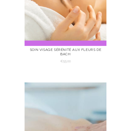
SOIN VISAGE SÉRÉNITÉ AUX FLEURS DE
BACH
VOIR
AJOUTER AU
€
55.00
PANIER
AJOUTER AU PANIER