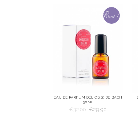
Promo !
EAU DE PARFUM DÉLICE(S) DE BACH
30ML
VOIR
AJOUTER AU
€
32.00
€
29.90
PANIER
AJOUTER AU PANIER