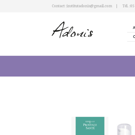
Contact :institutadonis@gmail.com
Tél. :05