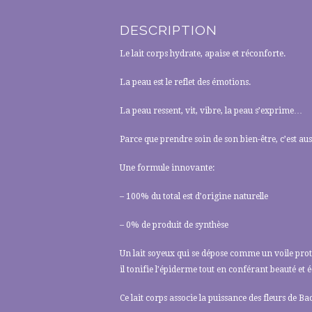
DESCRIPTION
Le lait corps hydrate, apaise et réconforte.
La peau est le reflet des émotions.
La peau ressent, vit, vibre, la peau s’exprime…
Parce que prendre soin de son bien-être, c’est a
Une formule innovante:
– 100% du total est d’origine naturelle
– 0% de produit de synthèse
Un lait soyeux qui se dépose comme un voile prot
il tonifie l’épiderme tout en conférant beauté et éc
Ce lait corps associe la puissance des fleurs de Ba