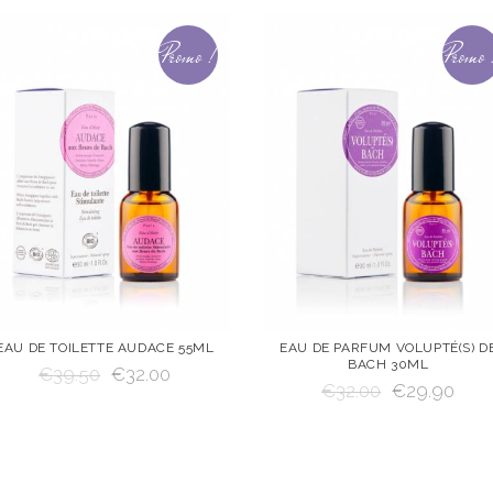
Promo !
Promo 
EAU DE TOILETTE AUDACE 55ML
EAU DE PARFUM VOLUPTÉ(S) D
BACH 30ML
€
39.50
€
32.00
VOIR
AJOUTER AU
VOIR
AJOUTER AU
€
32.00
€
29.90
PANIER
PANIER
AJOUTER AU PANIER
AJOUTER AU PANIER