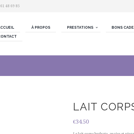
 61 48 69 85
ACCUEIL
À PROPOS
PRESTATIONS
BONS CADE
CONTACT
LAIT COR
€
34.50
Le lait corps hydrate, apaise et réco