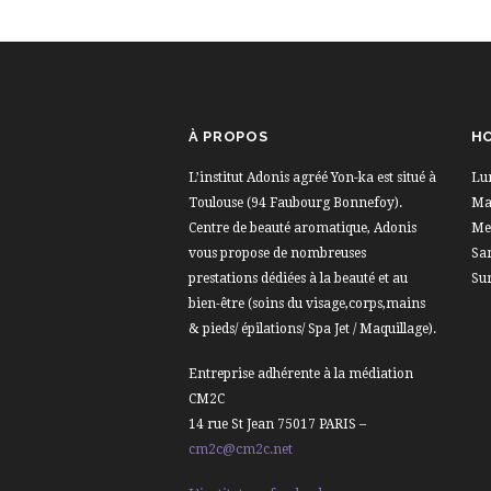
À PROPOS
HO
L’institut Adonis agréé Yon-ka est situé à
Lu
Toulouse (94 Faubourg Bonnefoy).
Mar
Centre de beauté aromatique, Adonis
Me
vous propose de nombreuses
Sa
prestations dédiées à la beauté et au
Su
bien-être (soins du visage,corps,mains
& pieds/ épilations/ Spa Jet / Maquillage).
Entreprise adhérente à la médiation
CM2C
14 rue St Jean 75017 PARIS –
cm2c@cm2c.net