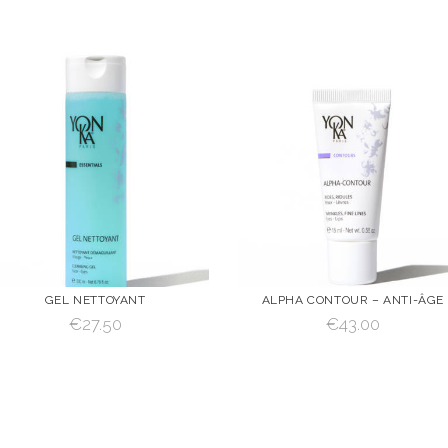
GEL NETTOYANT
ALPHA CONTOUR – ANTI-ÂGE
€
27.50
€
43.00
VOIR
AJOUTER AU
VOIR
AJOUTER AU
PANIER
PANIER
AJOUTER AU PANIER
AJOUTER AU PANIER