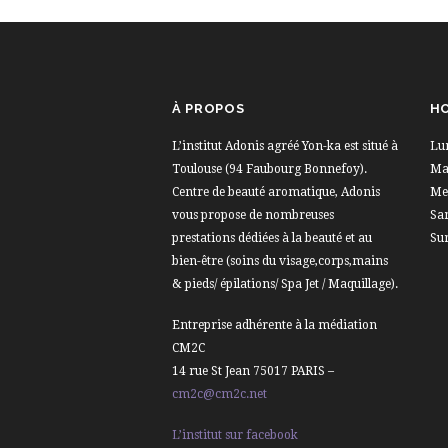
À PROPOS
HO
L’institut Adonis agréé Yon-ka est situé à
Lu
Toulouse (94 Faubourg Bonnefoy).
Mar
Centre de beauté aromatique, Adonis
Me
vous propose de nombreuses
Sa
prestations dédiées à la beauté et au
Su
bien-être (soins du visage,corps,mains
& pieds/ épilations/ Spa Jet / Maquillage).
Entreprise adhérente à la médiation
CM2C
14 rue St Jean 75017 PARIS –
cm2c@cm2c.net
L’institut sur facebook