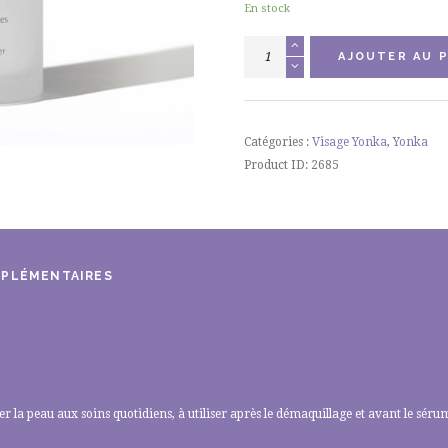
En stock
quantité
AJOUTER AU P
de
Lotion
YON-
KA
Catégories :
Visage Yonka
,
Yonka
PNG
Product ID:
2685
(Peaux
normales
à
grasses)
MPLÉMENTAIRES
r la peau aux soins quotidiens, à utiliser après le démaquillage et avant le séru