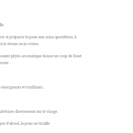
lle
rer et préparer la peau aux soins quotidiens, à
nt le sérum ou la crème.
e beauté phyto-aromatique donne un coup de fouet
urnée.
 énergisants et tonifiants.
ulvériser directement sur le visage.
 d’alcool, la peau ne tiraille