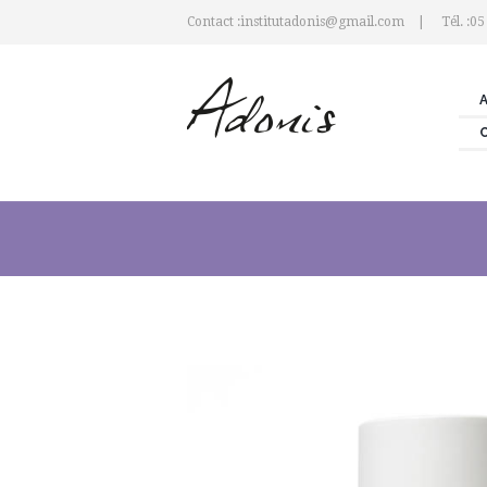
Contact :institutadonis@gmail.com
Tél. :05