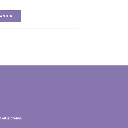
ANIER
m ou la crème.