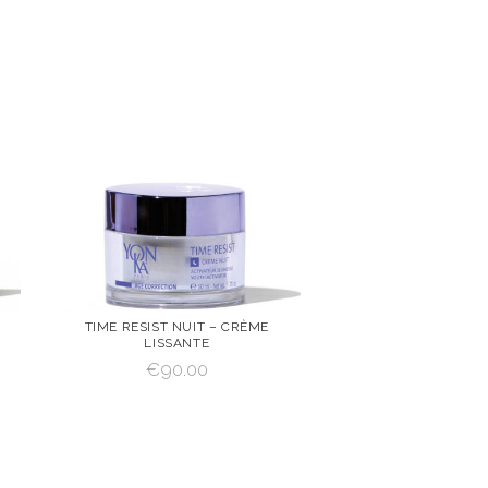
TIME RESIST NUIT – CRÈME
LISSANTE
VOIR
AJOUTER AU
€
90.00
PANIER
AJOUTER AU PANIER