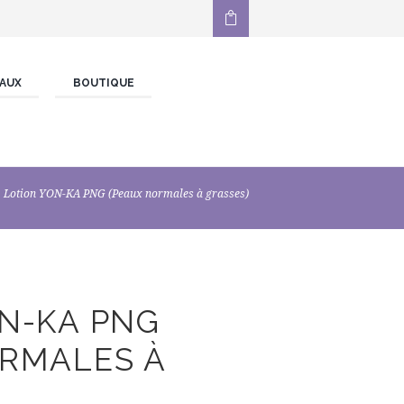
AUX
BOUTIQUE
Lotion YON-KA PNG (Peaux normales à grasses)
N-KA PNG
ORMALES À