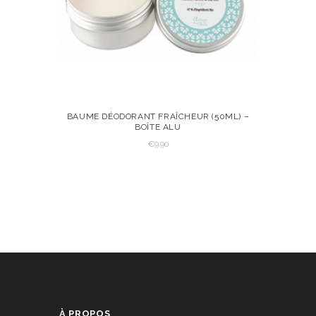
BAUME DÉODORANT FRAÎCHEUR (50ML) –
BOÎTE ALU
VOIR
AJOUTER AU
€
9.90
PANIER
AJOUTER AU PANIER
À PROPOS