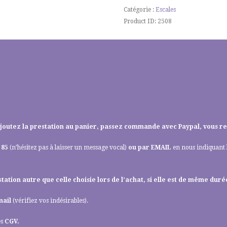
Douceur
Catégorie :
Escales
Product ID:
2508
: Ajoutez la prestation au panier, passez commande avec Paypal, vous r
 85
(n’hésitez pas à laisser un message vocal)
ou par
EMAIL
en nous indiquant 
ation autre que celle choisie lors de l’achat, si elle est de même dur
mail
(vérifiez vos indésirables).
es
CGV
.