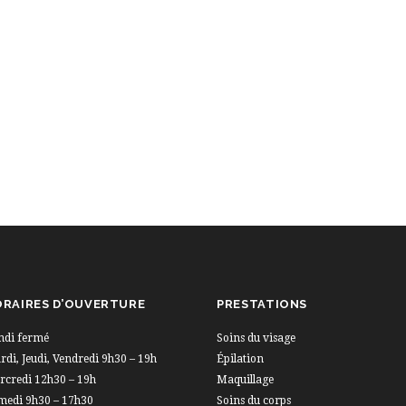
RAIRES D’OUVERTURE
PRESTATIONS
ndi fermé
Soins du visage
di, Jeudi, Vendredi 9h30 – 19h
Épilation
rcredi 12h30 – 19h
Maquillage
medi 9h30 – 17h30
Soins du corps