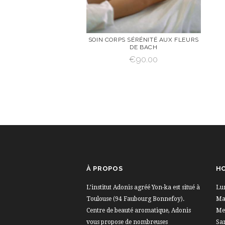
SOIN CORPS SÉRÉNITÉ AUX FLEURS
DE BACH
VOIR
AJOUTER AU
€
90.00
PANIER
AJOUTER AU PANIER
À PROPOS
HO
L’institut Adonis agréé Yon-ka est situé à
Lu
Toulouse (94 Faubourg Bonnefoy).
Mar
Centre de beauté aromatique, Adonis
Me
vous propose de nombreuses
Sa