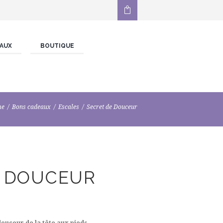
AUX
BOUTIQUE
me
Bons cadeaux
Escales
Secret de Douceur
E DOUCEUR
douceur de la tête aux pieds.