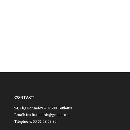
CONTACT
94, Fbg Bonnefoy – 31500 Toulouse
Email: institutadonis@gmail.com
Telephone: 05 61 48 69 85