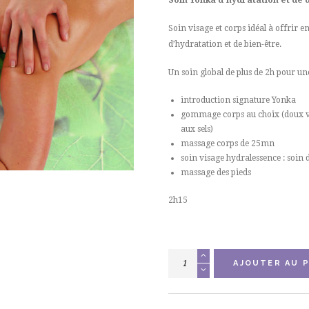
Soin visage et corps idéal à offrir e
d’hydratation et de bien-être.
Un soin global de plus de 2h pour une
introduction signature Yonka
gommage corps au choix (doux v
aux sels)
massage corps de 25mn
soin visage hydralessence : soin 
massage des pieds
2h15
quantité
AJOUTER AU P
de
Secret
de