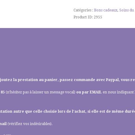
Jet
+
Catégories :
Bons cadeaux
,
Soins du
massage
Product ID:
2955
relaxant
corps
: Ajoutez la prestation au panier, passez commande avec Paypal, vous r
 85
(n’hésitez pas à laisser un message vocal)
ou par
EMAIL
en nous indiquant 
ation autre que celle choisie lors de l’achat, si elle est de même dur
mail
(vérifiez vos indésirables).