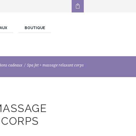
AUX
BOUTIQUE
Bons cadeaux
Spa Jet + massage relaxant corps
 MASSAGE
 CORPS