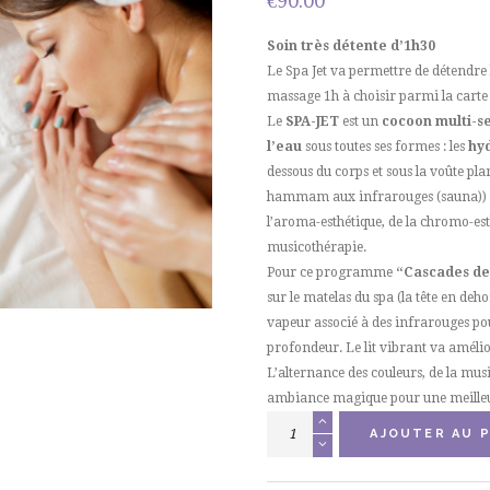
€
90.00
Soin très détente d’1h30
Le Spa Jet va permettre de détendre l
massage 1h à choisir parmi la carte d
Le
SPA-JET
est un
cocoon multi-s
l’eau
sous toutes ses formes : les
hy
dessous du corps et sous la voûte plant
hammam aux infrarouges (sauna)) et 
l’aroma-esthétique, de la chromo-est
musicothérapie.
Pour ce programme
“Cascades des
sur le matelas du spa (la tête en deh
vapeur associé à des infrarouges po
profondeur. Le lit vibrant va amélio
L’alternance des couleurs, de la mus
ambiance magique pour une meilleu
quantité
AJOUTER AU P
de
Spa