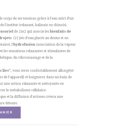
e corps de ses tensions grâce à l’eau suivi d’un
e l’institut (relaxant, balinais ou chinois).
ensoriel
de 2m2 qui associe les
bienfaits de
drojets
(22 jets d’eau placés au dessus et en
aire), l’
hydrofusion
(association de la vapeur
les sensations relaxantes et stimulantes de
hétique, du vibromassage et de la
 îles”
, vous serez confortablement allongé(e)
ors de l’appareil) et baignerez dans un bain de
ur une action relaxante et nettoyante en
rer le métabolisme cellulaire.
ique et la diffusion d’arômes créera une
re détente.
ANIER