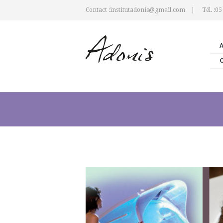
Contact :institutadonis@gmail.com
Tél. :05