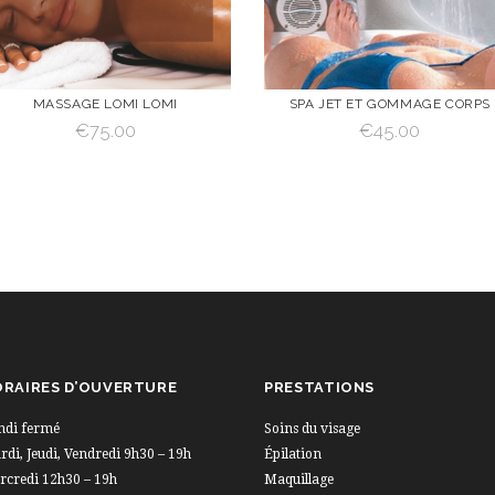
MASSAGE LOMI LOMI
SPA JET ET GOMMAGE CORPS
€
75.00
€
45.00
VOIR
AJOUTER AU
VOIR
AJOUTER AU
PANIER
PANIER
AJOUTER AU PANIER
AJOUTER AU PANIER
RAIRES D’OUVERTURE
PRESTATIONS
ndi fermé
Soins du visage
di, Jeudi, Vendredi 9h30 – 19h
Épilation
rcredi 12h30 – 19h
Maquillage