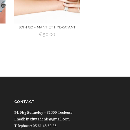
SOIN GOMMANT ET HYDRATANT
€
50.00
VOIR
AJOUTER AU
PANIER
AJOUTER AU PANIER
CONTACT
94, Fbg Bonnefoy – 31500 Toulouse
Email: institutadonis@gmail.com
Telephone: 05 61 48 69 85