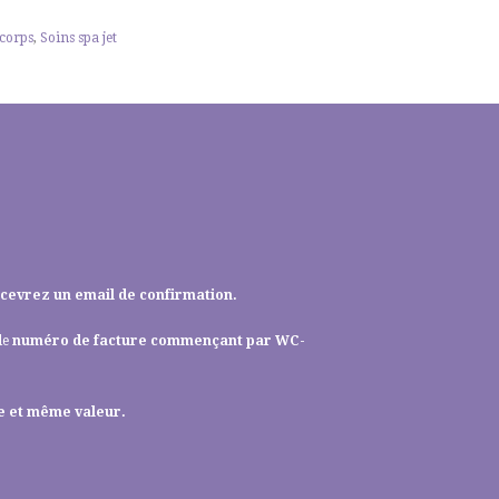
 corps
,
Soins spa jet
ecevrez un email de confirmation.
le
numéro de facture commençant par WC-
ée et même valeur.