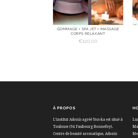
GOMMAGE + SPA JET + MASSAGE
CORPS RELAXANT
VOIR
AJOUTER AU
€
120.00
PANIER
AJOUTER AU PANIER
À PROPOS
HO
L’institut Adonis agréé Yon-ka est situé à
Lu
Toulouse (94 Faubourg Bonnefoy).
Mar
Centre de beauté aromatique, Adonis
Me