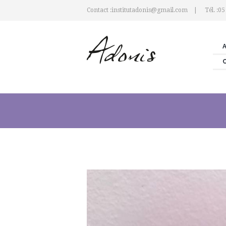
Contact :institutadonis@gmail.com
Tél. :05