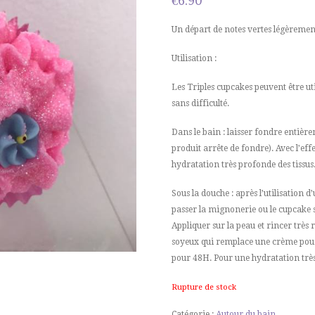
€
6.90
Un départ de notes vertes légèremen
Utilisation :
Les Triples cupcakes peuvent être uti
sans difficulté.
Dans le bain : laisser fondre entière
produit arrête de fondre). Avec l’eff
hydratation très profonde des tissus
Sous la douche : après l’utilisation 
passer la mignonerie ou le cupcake s
Appliquer sur la peau et rincer très
soyeux qui remplace une crème pour 
pour 48H. Pour une hydratation très
Rupture de stock
Catégorie :
Autour du bain