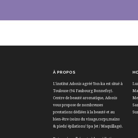
À PROPOS
HO
L’institut Adonis agréé Yon-ka est situé à
Lu
Toulouse (94 Faubourg Bonnefoy).
Mar
Centre de beauté aromatique, Adonis
Me
vous propose de nombreuses
Sa
prestations dédiées à la beauté et au
Su
bien-être (soins du visage,corps,mains
& pieds/ épilations/ Spa Jet / Maquillage).