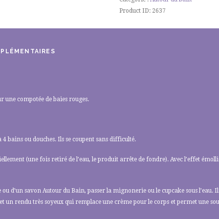
Product ID:
2637
MPLÉMENTAIRES
ur une compotée de baies rouges.
 4 bains ou douches. Ils se coupent sans difficulté.
ellement (une fois retiré de l’eau, le produit arrête de fondre). Avec l’effet émo
che ou d’un savon Autour du Bain, passer la mignonerie ou le cupcake sous l’eau. 
 et un rendu très soyeux qui remplace une crème pour le corps et permet une so