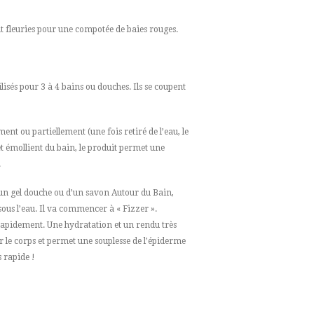
t fleuries pour une compotée de baies rouges.
lisés pour 3 à 4 bains ou douches. Ils se coupent
ment ou partiellement (une fois retiré de l’eau, le
et émollient du bain, le produit permet une
.
d’un gel douche ou d’un savon Autour du Bain,
ous l’eau. Il va commencer à « Fizzer ».
 rapidement. Une hydratation et un rendu très
le corps et permet une souplesse de l’épiderme
 rapide !