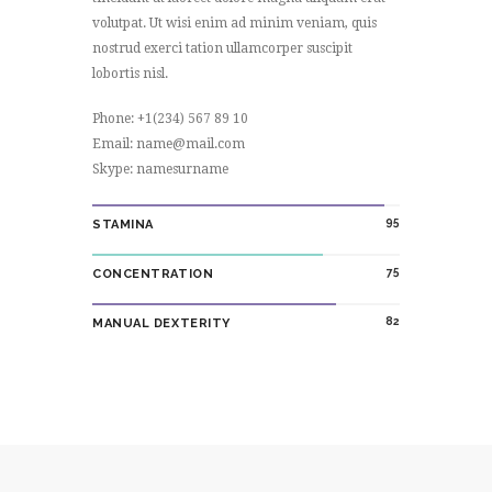
volutpat. Ut wisi enim ad minim veniam, quis
nostrud exerci tation ullamcorper suscipit
lobortis nisl.
Phone: +1(234) 567 89 10
Email: name@mail.com
Skype: namesurname
95
STAMINA
75
CONCENTRATION
82
MANUAL DEXTERITY