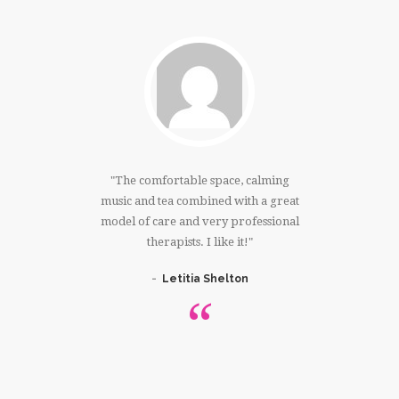
much!!!I
The comfortable space, calming
I have
 right
music and tea combined with a great
that 
ree whole
model of care and very professional
massage. 
er. Thank
therapists. I like it!
knowing 
Letitia Shelton