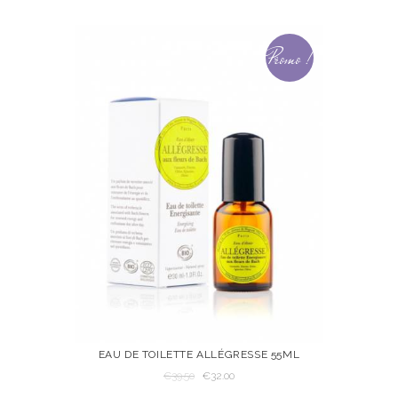
Promo !
EAU DE TOILETTE ALLÉGRESSE 55ML
€
39.50
€
32.00
VOIR
AJOUTER AU
PANIER