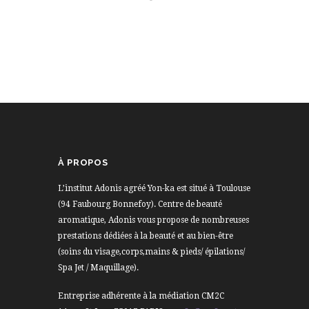
PANIER
AJOUTER AU PANIER
À PROPOS
L’institut Adonis agréé Yon-ka est situé à Toulouse
(94 Faubourg Bonnefoy). Centre de beauté
aromatique, Adonis vous propose de nombreuses
prestations dédiées à la beauté et au bien-être
(soins du visage,corps,mains & pieds/ épilations/
Spa Jet / Maquillage).
Entreprise adhérente à la médiation CM2C