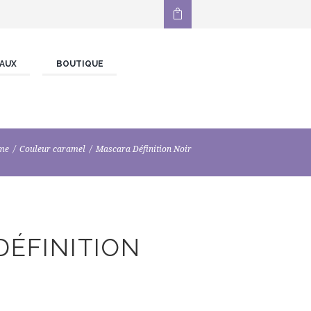
AUX
BOUTIQUE
me
Couleur caramel
Mascara Définition Noir
ÉFINITION