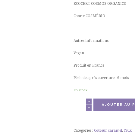
ECOCERT COSMOS ORGANICS
Charte COSMÉBIO
Autres informations
Vegan
Produit en France
Période après ouverture : 6 mois
En stock
quantité
AJOUTER AU P
de
Mascara
Définition
Noir
Catégories :
Couleur caramel
,
Yeux