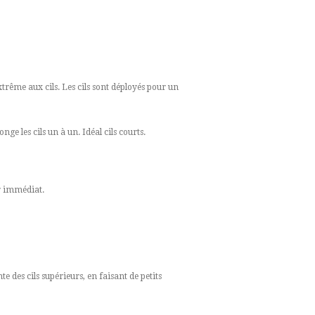
rême aux cils. Les cils sont déployés pour un
nge les cils un à un. Idéal cils courts.
ur immédiat.
te des cils supérieurs, en faisant de petits