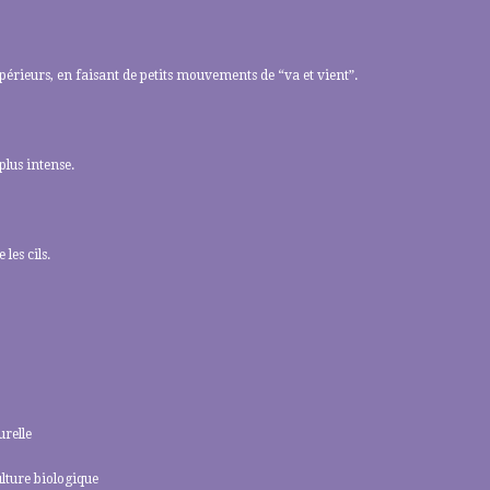
supérieurs, en faisant de petits mouvements de “va et vient”.
plus intense.
les cils.
urelle
ulture biologique