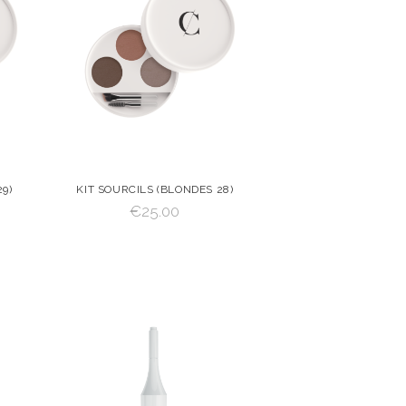
9)
KIT SOURCILS (BLONDES 28)
€
25.00
 AU
VOIR
AJOUTER AU
PANIER
AJOUTER AU PANIER