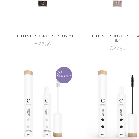
GEL TEINTÉ SOURCILS (BRUN 63)
GEL TEINTÉ SOURCILS (CH
62)
€
27.50
VOIR
AJOUTER AU
VOIR
AJOUTER
€
27.50
PANIER
PANIER
AJOUTER AU PANIER
AJOUTER AU PANIER
e
Promo !
n