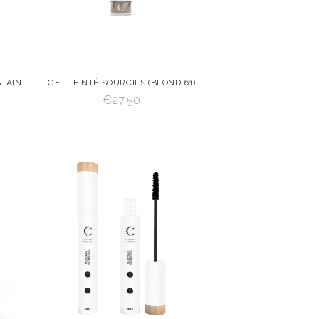
ÂTAIN
GEL TEINTÉ SOURCILS (BLOND 61)
€
27.50
 AU
VOIR
AJOUTER AU
PANIER
AJOUTER AU PANIER