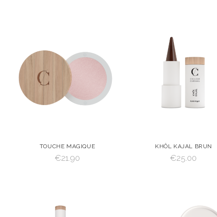
TOUCHE MAGIQUE
KHÔL KAJAL BRUN
€
21.90
€
25.00
VOIR
AJOUTER AU
VOIR
AJOUTER
PANIER
PANIER
AJOUTER AU PANIER
AJOUTER AU PANIER