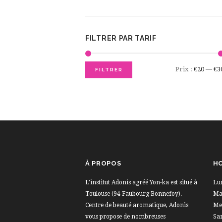
FILTRER PAR TARIF
Prix :
€20
—
€3
FILTRER
À PROPOS
HO
L’institut Adonis agréé Yon-ka est situé à
Lu
Toulouse (94 Faubourg Bonnefoy).
Mar
Centre de beauté aromatique, Adonis
Me
vous propose de nombreuses
Sa