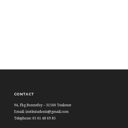
CONTACT
94, Fbg Bonnefoy – 31500 Toulouse
Email: institutadonis@gmail.com
Telephone: 05 61 48 69 85