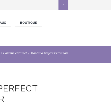
AUX
BOUTIQUE
Couleur caramel
Mascara Perfect Extra noir
PERFECT
R