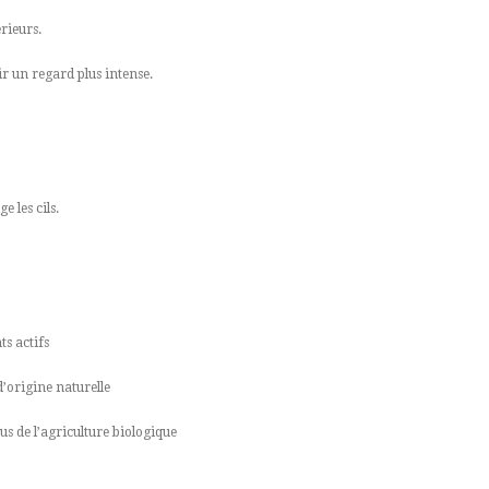
érieurs.
r un regard plus intense.
 les cils.
s actifs
d’origine naturelle
us de l’agriculture biologique