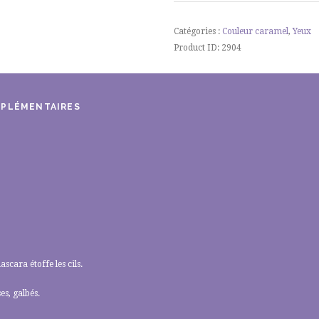
Perfect
Extra
Catégories :
Couleur caramel
,
Yeux
noir
Product ID:
2904
MPLÉMENTAIRES
cara étoffe les cils.
es, galbés.