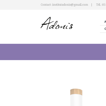
Contact :institutadonis@gmail.com
Tél. :05