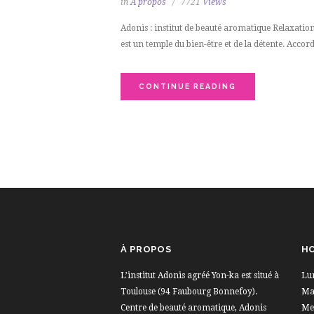
in
À propos
7721
Views
Adonis : institut de beauté aromatique Relaxation
est un temple du bien-être et de la détente. Accor
CONTINUE READING
À PROPOS
HO
L’institut Adonis agréé Yon-ka est situé à
Lu
Toulouse (94 Faubourg Bonnefoy).
Mar
Centre de beauté aromatique, Adonis
Me