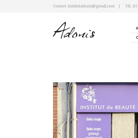
Contact :institutadonis@gmail.com
Tél. :05