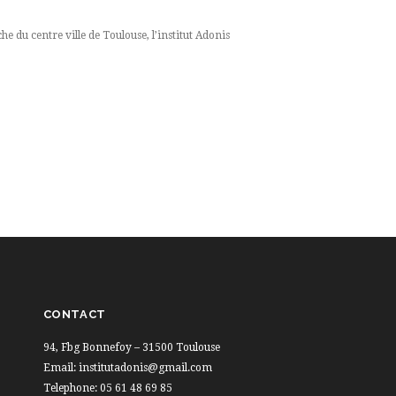
 du centre ville de Toulouse, l’institut Adonis
CONTACT
94, Fbg Bonnefoy – 31500 Toulouse
Email: institutadonis@gmail.com
Telephone: 05 61 48 69 85