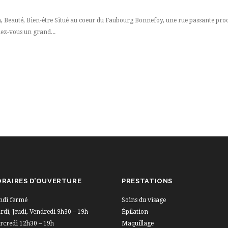
, Beauté, Bien-être Situé au coeur du Faubourg Bonnefoy, une rue passante proche
dez-vous un grand...
RAIRES D’OUVERTURE
PRESTATIONS
ndi fermé
Soins du visage
di, Jeudi, Vendredi 9h30 – 19h
Épilation
rcredi 12h30 – 19h
Maquillage