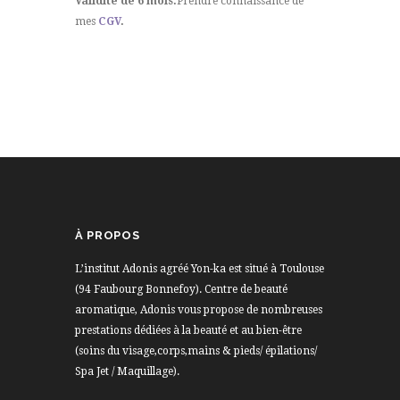
Validité de 6 mois.
Prendre connaissance de
mes
CGV
.
À PROPOS
L’institut Adonis agréé Yon-ka est situé à Toulouse
(94 Faubourg Bonnefoy). Centre de beauté
aromatique, Adonis vous propose de nombreuses
prestations dédiées à la beauté et au bien-être
(soins du visage,corps,mains & pieds/ épilations/
Spa Jet / Maquillage).