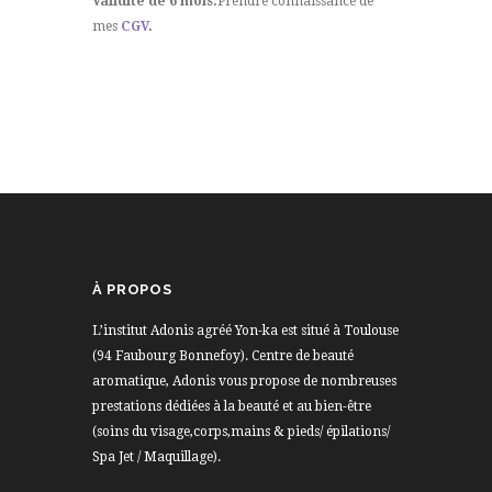
Validité de 6 mois.
Prendre connaissance de
mes
CGV
.
À PROPOS
L’institut Adonis agréé Yon-ka est situé à Toulouse
(94 Faubourg Bonnefoy). Centre de beauté
aromatique, Adonis vous propose de nombreuses
prestations dédiées à la beauté et au bien-être
(soins du visage,corps,mains & pieds/ épilations/
Spa Jet / Maquillage).