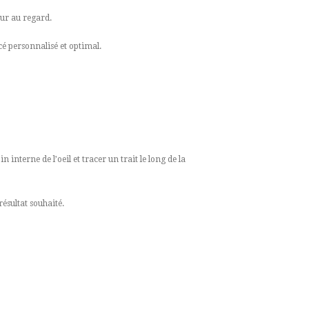
eur au regard.
é personnalisé et optimal.
 interne de l’oeil et tracer un trait le long de la
résultat souhaité.