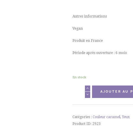
Autres informations
Vegan
Produit en France
Période après ouverture : 6 mois
En stock
quantité
AJOUTER AU P
de
Eye
Liner
noir
Catégories :
Couleur caramel
,
Yeux
Product ID:
2923