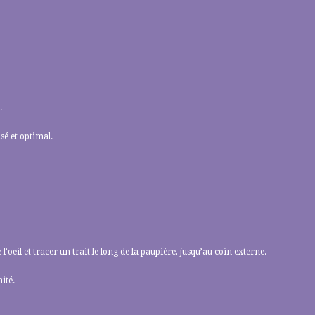
.
sé et optimal.
’oeil et tracer un trait le long de la paupière, jusqu’au coin externe.
ité.