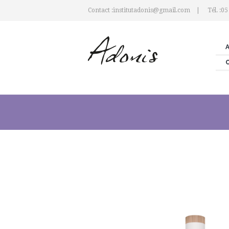
Contact :institutadonis@gmail.com
Tél. :05